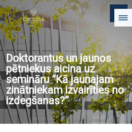
Doktorantus un jaunos
pētniekus aicina uz
semināru “Kā jaunajam
zinātniekam izvairīties no
izdegšanas?”