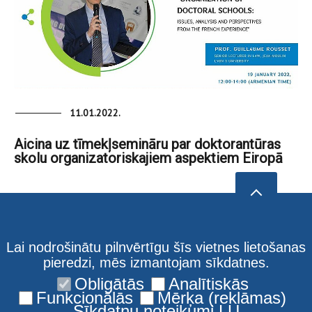
11.01.2022.
Aicina uz tīmekļsemināru par doktorantūras
skolu organizatoriskajiem aspektiem Eiropā
Lai nodrošinātu pilnvērtīgu šīs vietnes lietošanas
pieredzi, mēs izmantojam sīkdatnes.
Obligātās
Analītiskās
Funkcionālās
Mērķa (reklāmas)
Sīkdatņu noteikumi LU