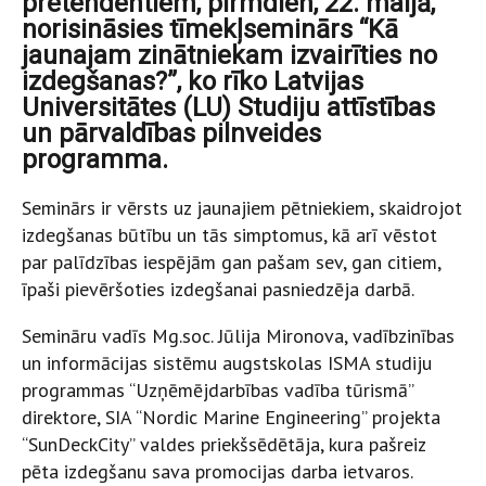
pretendentiem, pirmdien, 22. maijā,
norisināsies tīmekļseminārs “Kā
jaunajam zinātniekam izvairīties no
izdegšanas?”, ko rīko Latvijas
Universitātes (LU) Studiju attīstības
un pārvaldības pilnveides
programma.
Seminārs ir vērsts uz jaunajiem pētniekiem, skaidrojot
izdegšanas būtību un tās simptomus, kā arī vēstot
par palīdzības iespējām gan pašam sev, gan citiem,
īpaši pievēršoties izdegšanai pasniedzēja darbā.
Semināru vadīs Mg.soc. Jūlija Mironova, vadībzinības
un informācijas sistēmu augstskolas ISMA studiju
programmas “Uzņēmējdarbības vadība tūrismā”
direktore, SIA “Nordic Marine Engineering” projekta
“SunDeckCity” valdes priekšsēdētāja, kura pašreiz
pēta izdegšanu sava promocijas darba ietvaros.