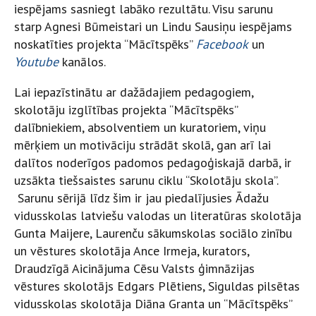
iespējams sasniegt labāko rezultātu. Visu sarunu
starp Agnesi Būmeistari un Lindu Sausiņu iespējams
noskatīties projekta “Mācītspēks”
Facebook
un
Youtube
kanālos.
Lai iepazīstinātu ar dažādajiem pedagogiem,
skolotāju izglītības projekta “Mācītspēks”
dalībniekiem, absolventiem un kuratoriem, viņu
mērķiem un motivāciju strādāt skolā, gan arī lai
dalītos noderīgos padomos pedagoģiskajā darbā, ir
uzsākta tiešsaistes sarunu ciklu “Skolotāju skola”.
Sarunu sērijā līdz šim ir jau piedalījusies Ādažu
vidusskolas latviešu valodas un literatūras skolotāja
Gunta Maijere, Laurenču sākumskolas sociālo zinību
un vēstures skolotāja Ance Irmeja, kurators,
Draudzīgā Aicinājuma Cēsu Valsts ģimnāzijas
vēstures skolotājs Edgars Plētiens, Siguldas pilsētas
vidusskolas skolotāja Diāna Granta un “Mācītspēks”