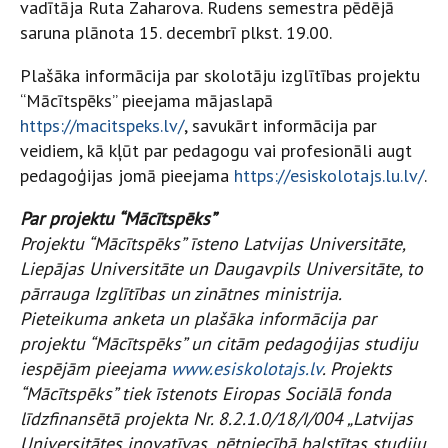
vadītāja Ruta Zaharova. Rudens semestra pēdējā
saruna plānota 15. decembrī plkst. 19.00.
Plašāka informācija par skolotāju izglītības projektu
“Mācītspēks” pieejama mājaslapā
https://macitspeks.lv/
, savukārt informācija par
veidiem, kā kļūt par pedagogu vai profesionāli augt
pedagoģijas jomā pieejama
https://esiskolotajs.lu.lv/
.
Par projektu “Mācītspēks”
Projektu “Mācītspēks” īsteno Latvijas Universitāte,
Liepājas Universitāte un Daugavpils Universitāte, to
pārrauga Izglītības un zinātnes ministrija.
Pieteikuma anketa un plašāka informācija par
projektu “Mācītspēks” un citām pedagoģijas studiju
iespējām pieejama
www.esiskolotajs.lv
. Projekts
“Mācītspēks” tiek īstenots Eiropas Sociālā fonda
līdzfinansētā projekta Nr. 8.2.1.0/18/I/004 „Latvijas
Universitātes inovatīvas, pētniecībā balstītas studiju