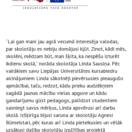
“Lai gan mani jau agrā vecumā interesēja valodas,
par skolotāju es nebiju domājusi kļūt. Zinot, kādi mēs,
skolēni, mēdzam būt, man šķita, ka nespēšu izturēt
ikdienu skolā,” norāda skolotāja Linda Sausiņa. Pēc
vairākiem savu Liepājas Universitātes kursabiedru
aicinājumiem Linda sākotnēji pievērsusies pieaugušo
apmācībai, taču, redzot, kādu prieku audzēkņiem
sagādā jaunas mācību vielas apguve un kādu
gandarījumu gūst pedagogs, palīdzot studentiem
sasniegt savus mērķus, Linda apsvērusi arī darbu
skolā. Izšķirīga bijusi saruna ar skolotāju Agnesi
Būmeistari, pēc kuras arī Linda pieteikusies un vēlāk
uzsākusi dalību skolotāju izglītības projektā