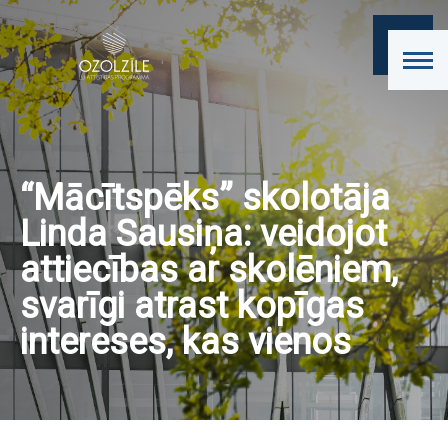
“Mācītspēks” skolotāja
Linda Sausiņa: veidojot
attiecības ar skolēniem,
svarīgi atrast kopīgas
intereses, kas vienos