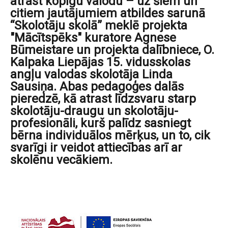
atrast kopīgu valodu – uz šiem un
citiem jautājumiem atbildes sarunā
“Skolotāju skolā” meklē projekta
"Mācītspēks" kuratore Agnese
Būmeistare un projekta dalībniece, O.
Kalpaka Liepājas 15. vidusskolas
angļu valodas skolotāja Linda
Sausiņa. Abas pedagoģes dalās
pieredzē, kā atrast līdzsvaru starp
skolotāju-draugu un skolotāju-
profesionāli, kurš palīdz sasniegt
bērna individuālos mērķus, un to, cik
svarīgi ir veidot attiecības arī ar
skolēnu vecākiem.