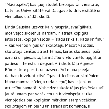
“Mācītspēks”, kas ļauj studēt Liepājas Universitātē,
Latvijas Universitātē vai Daugavpils Universitātē un
vienlaikus strādāt skolā.
Linda Sausiņa uzsver, ka, viņasprāt, svarīgākais,
motivējot skolēnus darbam, ir atrast kopīgas
intereses, kopīgu valodu – “kādu kriksīti, kādu knifiņu”
– kas vienos viņus un skolotāju. Mācot valodas,
skolotāja cenšas atrast tēmas, kuras skolēnus īpaši
uzrunā un piesaista, lai mācību vielu varētu apgūt ar
patiesu interesi un degsmi. Arī skolotāja Agnese
Būmeistere piekrīt un uzsver: “Arī mana pieeja
darbam ir veidot cilvēcīgas attiecības ar skolēniem.
Mana mantra ir “cieņa rada cieņu”, kas ir jebkuru
attiecību pamatā.” Visbeidzot skolotājas pievēršas arī
jautājumam par vecākiem un ir vienisprātis: tikai
vienojoties par kopīgiem mērķiem starp vecākiem,
skolotājiem un bērnu un strādājot komandā, ir