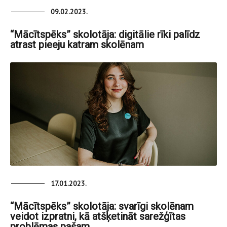
09.02.2023.
“Mācītspēks” skolotāja: digitālie rīki palīdz
atrast pieeju katram skolēnam
17.01.2023.
“Mācītspēks” skolotāja: svarīgi skolēnam
veidot izpratni, kā atšķetināt sarežģītas
problēmas pašam