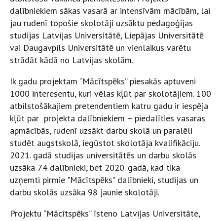
dalībniekiem sākas vasarā ar intensīvām mācībām, lai
jau rudenī topošie skolotāji uzsāktu pedagoģijas
studijas Latvijas Universitātē, Liepājas Universitātē
vai Daugavpils Universitātē un vienlaikus varētu
strādāt kādā no Latvijas skolām.
Ik gadu projektam “Mācītspēks” piesakās aptuveni
1000 interesentu, kuri vēlas kļūt par skolotājiem. 100
atbilstošākajiem pretendentiem katru gadu ir iespēja
kļūt par projekta dalībniekiem – piedalīties vasaras
apmācībās, rudenī uzsākt darbu skolā un paralēli
studēt augstskolā, iegūstot skolotāja kvalifikāciju.
2021. gadā studijas universitātēs un darbu skolās
uzsāka 74 dalībnieki, bet 2020. gadā, kad tika
uzņemti pirmie "Mācītspēks" dalībnieki, studijas un
darbu skolās uzsāka 98 jaunie skolotāji.
Projektu “Mācītspēks” īsteno Latvijas Universitāte,