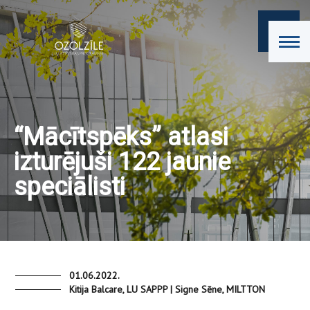
“Mācītspēks” atlasi
izturējuši 122 jaunie
speciālisti
01.06.2022.
Kitija Balcare, LU SAPPP | Signe Sēne, MILTTON