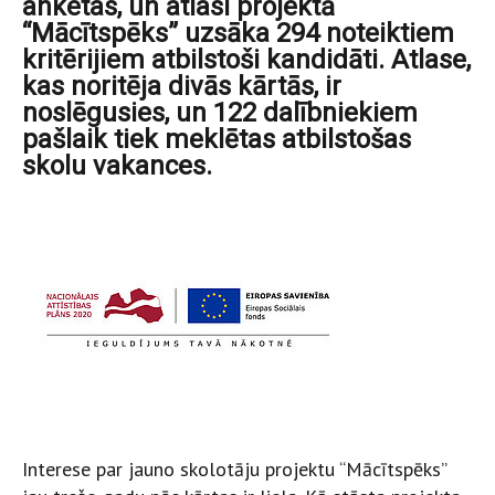
anketas, un atlasi projektā
“Mācītspēks” uzsāka 294 noteiktiem
kritērijiem atbilstoši kandidāti. Atlase,
kas noritēja divās kārtās, ir
noslēgusies, un 122 dalībniekiem
pašlaik tiek meklētas atbilstošas
skolu vakances.
Interese par jauno skolotāju projektu “Mācītspēks”