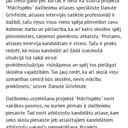
jau trešo gadu pēc kārtas ir liela. Kā stāsta projekta
"Mācītspēks" dalībnieku atlases speciāliste Danute
Grīnfelde, atlases intervijās satiktie profesionāļi ir
dažādi, taču viņus visus vieno spēja pilnveidot savu
ikdienas darbu un pārliecība, ka arī katrs skolēns spēj
pilnveidoties, saņemot piemērotu atbalstu. ”Protams,
atlases intervija kandidātam ir stress. Taču ir prieks
redzēt, kā mūsu kandidāti arī šādā izaicinošā
situācijā īsā laikā atrod
problēmsituācijas risinājumus un spēj tos pielāgot
skolēna vajadzībām. Tas ļauj cerēt, ka arī skolā viņu
uzmanības centrā būs skolēns, nevis mācību
priekšmets,” uzsver Danute Grīnfelde.
Dalībnieku uzņemšana projektā “Mācītspēks” norit
vairākos posmos, no kuriem pirmais ir dalībnieku
piesaiste. Tad norit atbilstošo kandidātu atlase, kam
seko skolu piesaiste jeb atlasītajiem kandidātiem
atbilstošu vakanču piemeklēšana. Projekts