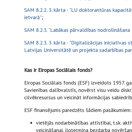
SAM 8.2.2. 3. kārta - "LU doktorantūras kapacit
ietvarā"
;
SAM 8.2.3. "Labākas pārvaldības nodrošināšana L
SAM 8.2.3. 3. kārta - "Digitalizācijas iniciatīvas 
Latvijas Universitātē un projekta sadarbības pa
Kas ir Eiropas Sociālais fonds?
Eiropas Sociālais fonds (ESF) izveidots 1957. ga
Savienības dalībvalstīs, novērst visu veidu diskri
cilvēkresursus un veicināt informācijas sabiedrība
ESF finansējums paredzēts šādiem pasākumiem:
vietējās nodarbinātības attīstībai, t.sk. akt
veicināšanai, ilgtermiņa bezdarba novēršana