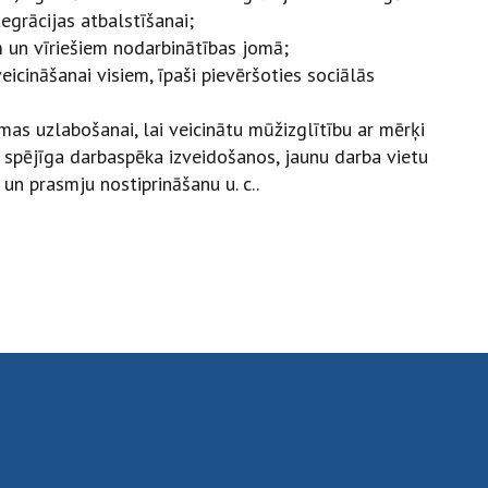
egrācijas atbalstīšanai;
m un vīriešiem nodarbinātības jomā;
eicināšanai visiem, īpaši pievēršoties sociālās
mas uzlabošanai, lai veicinātu mūžizglītību ar mērķi
 spējīga darbaspēka izveidošanos, jaunu darba vietu
n prasmju nostiprināšanu u. c..