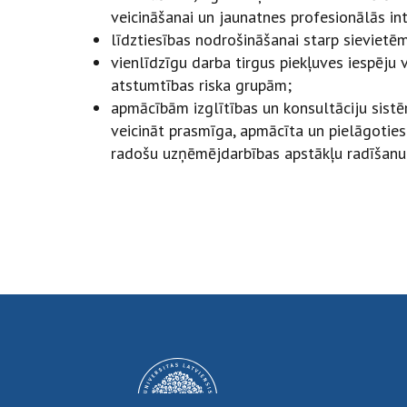
veicināšanai un jaunatnes profesionālās int
līdztiesības nodrošināšanai starp sievietē
vienlīdzīgu darba tirgus piekļuves iespēju v
atstumtības riska grupām;
apmācībām izglītības un konsultāciju sistē
veicināt prasmīga, apmācīta un pielāgoties
radošu uzņēmējdarbības apstākļu radīšanu u