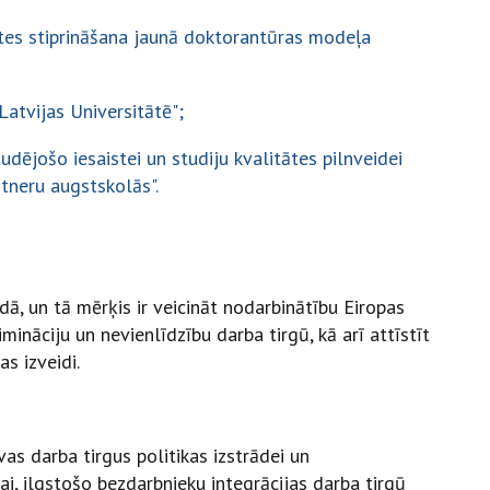
ātes stiprināšana jaunā doktorantūras modeļa
atvijas Universitātē";
studējošo iesaistei un studiju kvalitātes pilnveidei
rtneru augstskolās".
dā, un tā mērķis ir veicināt nodarbinātību Eiropas
mināciju un nevienlīdzību darba tirgū, kā arī attīstīt
s izveidi.
īvas darba tirgus politikas izstrādei un
i, ilgstošo bezdarbnieku integrācijas darba tirgū