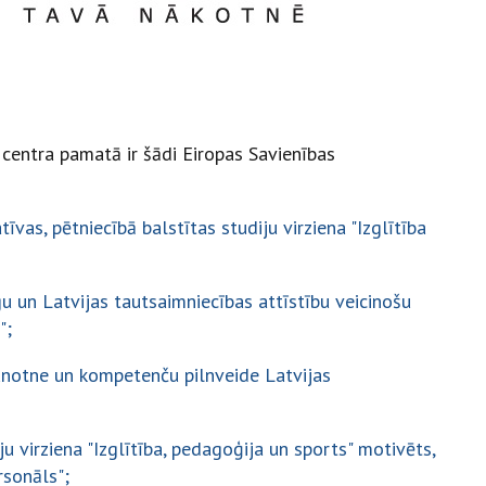
s centra pamatā ir šādi Eiropas Savienības
tīvas, pētniecībā balstītas studiju virziena "Izglītība
gu un Latvijas tautsaimniecības attīstību veicinošu
ē";
aunotne un kompetenču pilnveide Latvijas
ju virziena "Izglītība, pedagoģija un sports" motivēts,
rsonāls";