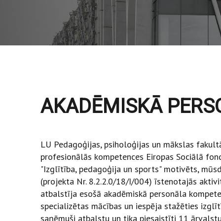
AKADĒMISKĀ PERS
LU Pedagoģijas, psiholoģijas un mākslas fakult
profesionālās kompetences Eiropas Sociālā fonda
"Izglītība, pedagoģija un sports" motivēts, mūs
(projekta Nr. 8.2.2.0/18/I/004) īstenotajās aktivi
atbalstīja esošā akadēmiskā personāla kompete
specializētas mācības un iespēja stažēties izglīt
saņēmuši atbalstu un tika piesaistīti 11 ārvalst