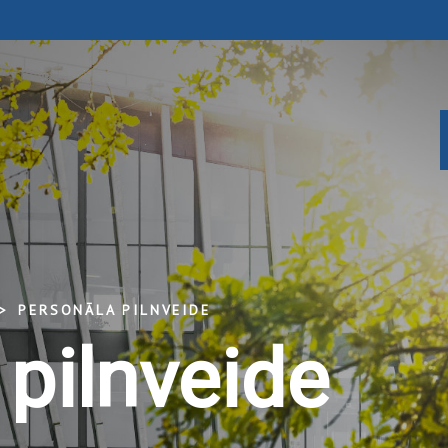
PERSONĀLA PILNVEIDE
pilnveide