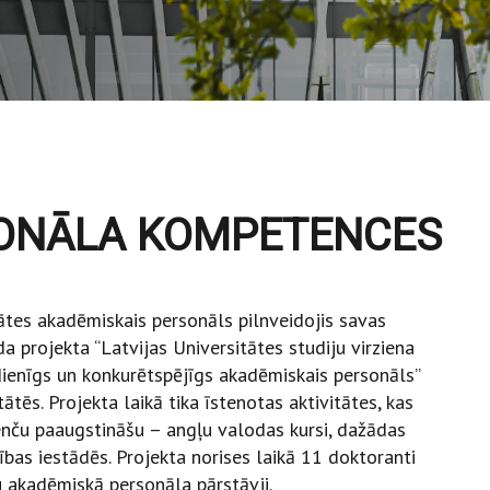
ONĀLA KOMPETENCES
ātes akadēmiskais personāls pilnveidojis savas
 projekta “Latvijas Universitātes studiju virziena
dienīgs un konkurētspējīgs akadēmiskais personāls”
tātēs. Projekta laikā tika īstenotas aktivitātes, kas
nču paaugstināšu – angļu valodas kursi, dažādas
ības iestādēs. Projekta norises laikā 11 doktoranti
u akadēmiskā personāla pārstāvji.