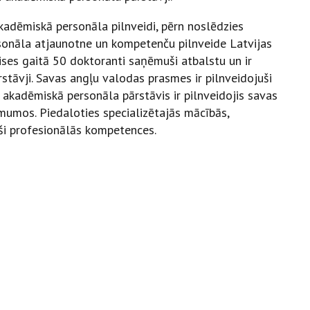
akadēmiskā personāla pilnveidi, pērn noslēdzies
sonāla atjaunotne un kompetenču pilnveide Latvijas
rises gaitā 50 doktoranti saņēmuši atbalstu un ir
stāvji. Savas angļu valodas prasmes ir pilnveidojuši
 akadēmiskā personāla pārstāvis ir pilnveidojis savas
mumos. Piedaloties specializētajās mācībās,
ši profesionālās kompetences.