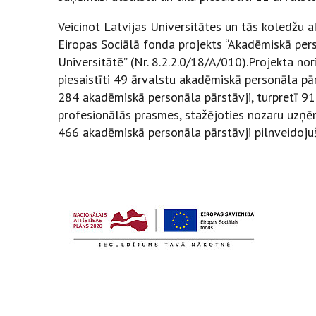
Veicinot Latvijas Universitātes un tās koledžu 
Eiropas Sociālā fonda projekts “Akadēmiskā per
Universitātē” (Nr. 8.2.2.0/18/A/010).Projekta no
piesaistīti 49 ārvalstu akadēmiskā personāla pār
284 akadēmiskā personāla pārstāvji, turpretī 91
profesionālās prasmes, stažējoties nozaru uzņē
466 akadēmiskā personāla pārstāvji pilnveidoju