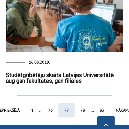
16.08.2019.
Studētgribētāju skaits Latvijas Universitātē
aug gan fakultātēs, gan filiālēs
IEPRIEKŠĒJĀ
1
...
76
77
78
...
83
NĀKAM