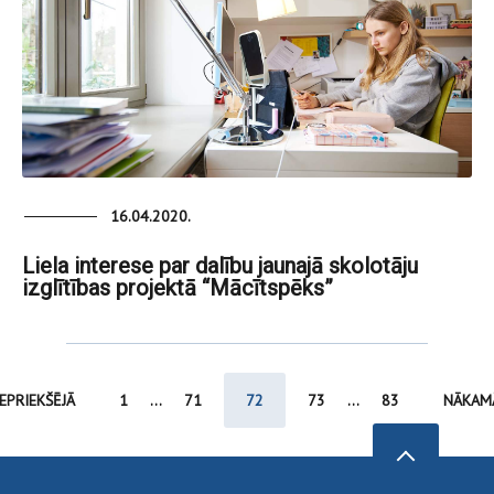
16.04.2020.
Liela interese par dalību jaunajā skolotāju
izglītības projektā “Mācītspēks”
IEPRIEKŠĒJĀ
1
...
71
72
73
...
83
NĀKAM